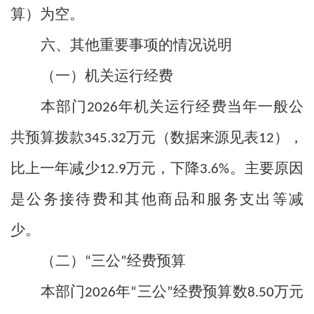
算）为空。
六、其他重要事项的情况说明
（一）机关运行经费
本部门
年机关运行经费当年一般公
2026
共预算拨款
万元（数据来源见表
），
345.32
12
比上一年减少
万元，下降
。主要原因
12.9
3.6%
是公务接待费和其他商品和服务支出等减
少。
（二）
三公
经费预算
“
”
本部门
年
三公
经费预算数
万元
2026
“
”
8.50