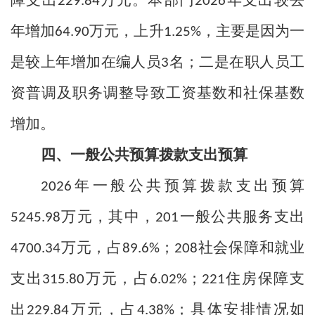
障支出
万元。本部门
年支出较去
229.84
2026
年增加
万元，上升
，主要是因为一
64.90
1.25%
是较上年增加在编人员
名；二是在职人员工
3
资普调及职务调整导致工资基数和社保基数
增加。
四、一般公共预算拨款支出预算
年一般公共预算拨款支出预算
2026
万元，其中，
一般公共服务支出
5245.98
201
万元，占
；
社会保障和就业
4700.34
89.6%
208
支出
万元，占
；
住房保障支
315.80
6.02%
221
出
万元，占
；具体安排情况如
229.84
4.38%