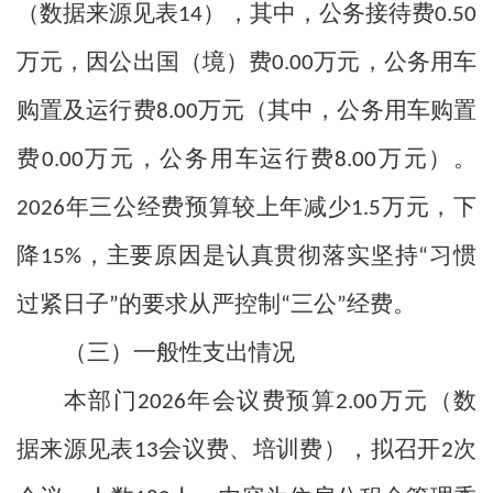
（数据来源见表
），其中，公务接待费
14
0.50
万元，因公出国（境）费
万元，公务用车
0.00
购置及运行费
万元（其中，公务用车购置
8.00
费
万元，公务用车运行费
万元）。
0.00
8.00
年三公经费预算较上年减少
万元，下
2026
1.5
降
，主要原因是认真贯彻落实坚持
习惯
15%
“
过紧日子
的要求从严控制
三公
经费。
”
“
”
（三）一般性支出情况
本部门
年会议费预算
万元（数
2026
2.00
据来源见表
会议费、培训费），拟召开
次
13
2