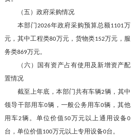
（五）政府采购情况
本部门
年政府采购预算总额
万
2026
1101
元，其中工程类
万元，货物类
万元，服
80
152
务类
万元。
869
（六）国有资产占有使用及新增资产配
置情况
截至上年底，本部门共有车辆
辆，其中
2
领导干部用车
辆，一般公务用车
辆，其他
0
0
用车
辆。单位价值
万元以上通用设备
2
50
0
台，单位价值
万元以上专用设备
台。
100
0