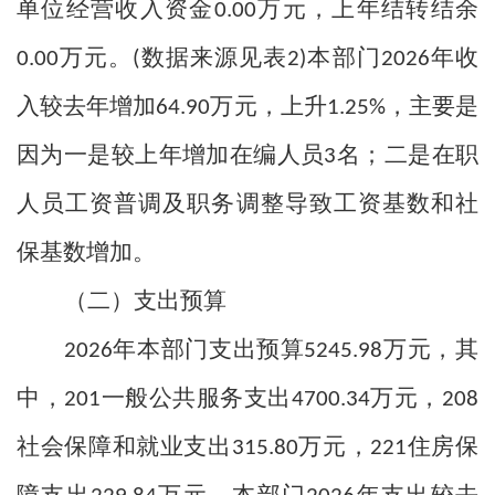
单位经营收入资金
万元，上年结转结余
0.00
万元。
数据来源见表
本部门
年收
0.00
(
2)
2026
入较去年增加
万元，上升
，主要是
64.90
1.25%
因为一是较上年增加在编人员
名；二是在职
3
人员工资普调及职务调整导致工资基数和社
保基数增加。
（二）支出预算
年本部门支出预算
万元，其
2026
5245.98
中，
一般公共服务支出
万元，
201
4700.34
208
社会保障和就业支出
万元，
住房保
315.80
221