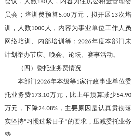
会议，人数
人，内容为住房公积金管理委
180
员会；培训费预算
万元，拟开展
次培
5.00
13
训，人数
人，内容为事业单位工作人员
1000
网络培训、内部培训等；
年度本部门未
2026
计划举办节庆、晚会、论坛、赛事活动。
（四）委托业务费情况
本部门
年本级等
家行政事业单位委
2026
1
托业务费
万元，比上年预算减少
173.10
54.90
万元，下降
，主要原因是认真贯彻落
24.08%
实坚持
习惯过紧日子
的要求，压减委托业务
“
”
费。