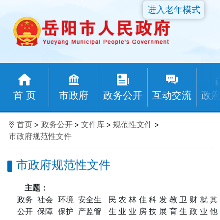
进入老年模式
首 页
市政府
政务公开
互动交流
政
首页
>
政务公开
>
文件库
>
规范性文件
>
市政府规范性文件
市政府规范性文件
主题：
政务
社会
环境
安全生
民
农
林
住
科
发
教
卫
财
就
其
公开
保障
保护
产监管
生
业
业
房
技
展
育
生
政
业
他