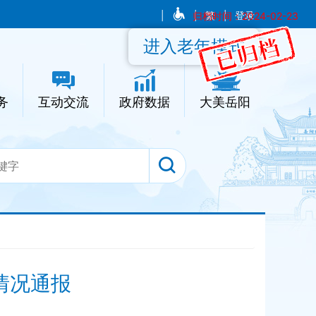
|
|
归档时间：2024-02-23
繁
|
登录
进入老年模式
务
互动交流
政府数据
大美岳阳
理情况通报