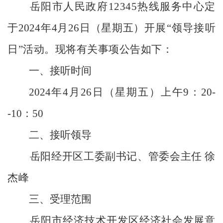
岳阳市人民政府
12345
热线服务中心
定
于
2024
年
4
月
26
日（星期
五
）
开展
“
领导接听
日
”
活动。现将有关事项公告如下：
一、接听时间
2024
年
4
月
26
日（星期
五
）上午
9
：
20
-
-1
0
：
50
二、接听领导
岳阳经开区工委副书记、管委会主任
徐
杰峰
三、受理范围
岳阳市
经济技术开发区
经济社会发展意