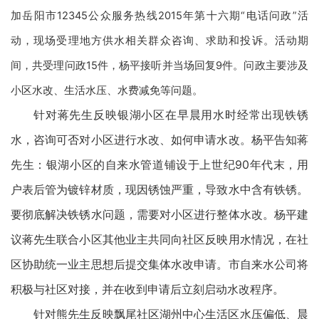
加岳阳市12345公众服务热线2015年第十六期“电话问政”活
动，现场受理地方供水相关群众咨询、求助和投诉。活动期
间，共受理问政15件，杨平接听并当场回复9件。问政主要涉及
小区水改、生活水压、水费减免等问题。
针对蒋先生反映银湖小区在早晨用水时经常出现铁锈
水，咨询可否对小区进行水改、如何申请水改。杨平告知蒋
先生：银湖小区的自来水管道铺设于上世纪90年代末，用
户表后管为镀锌材质，现因锈蚀严重，导致水中含有铁锈。
要彻底解决铁锈水问题，需要对小区进行整体水改。杨平建
议蒋先生联合小区其他业主共同向社区反映用水情况，在社
区协助统一业主思想后提交集体水改申请。市自来水公司将
积极与社区对接，并在收到申请后立刻启动水改程序。
针对熊先生反映飘尾社区湖州中心生活区水压偏低、晨