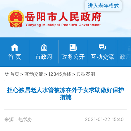
进入老年模式
首 页
市政府
政务公开
互动交流
政
首页
>
互动交流
>
12345热线
>
典型案例
担心独居老人水管被冻在外子女求助做好保护
措施
来源：热线办
2021-01-22 15:40