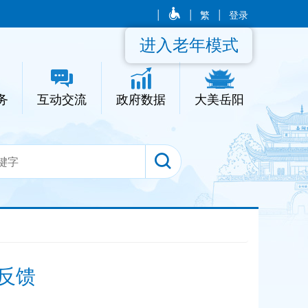
|
|
繁
|
登录
进入老年模式
务
互动交流
政府数据
大美岳阳
反馈