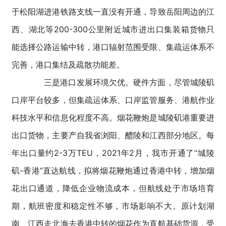
于松阳湖进港铁路支线一直没有开通，导致岳阳周边的江
西、湖北等200-300公里附近城市进出口集装箱货物只
能选择公路运输中转，港口辐射范围受限、集疏运体系不
完善，港口集结及疏散功能差。
三是港口发展环境欠优。硬件方面，尽管城陵矶
口岸平台较多，但集疏运体系、口岸监管服务、港航作业
科技水平和信息化程度不高。烟花鞭炮是城陵矶港重要进
出口货物，主要产自我省浏阳、醴陵和江西部分地区。每
年出口量约2-3万TEU，2021年2月，我市开通了“城陵
矶-香港”直达航线，拟将烟花鞭炮通过香港中转，增加烟
花出口通道，降低企业物流成本，但航线处于市场培育
期，航班密度和稳定性不够，市场影响不大。原计划湖
南、江西走北海去香港中转的烟花作为直航基础货源，受