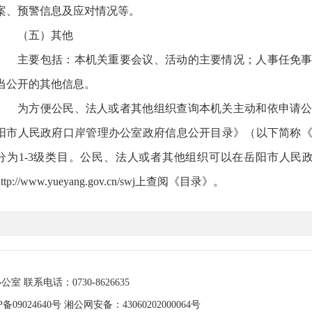
案、预警信息及应对情况等。
（五）其他
主要包括：本机关重要会议、活动的主要情况；人事任免
当公开的其他信息。
为方便公民、法人或者其他组织查询本机关主动和依申请
阳市人民政府口岸管理办公室政府信息公开目录》（以下简称
分为1-3级类目。公民、法人或者其他组织可以在岳阳市人民政府网站http:
http://www.yueyang.gov.cn/swj上查阅《目录》。
二、获取形式
1、主动公开
市政府口岸办主动公开的政府信息内容，详见《岳阳市教育
■公开形式
联系电话：0730-8626635
市政府口岸办政府信息公开主要采取政府网站网上公开的
P备09024640号
湘公网安备：43060202000064号