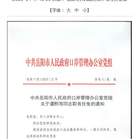
【字体：
大
中
小
】