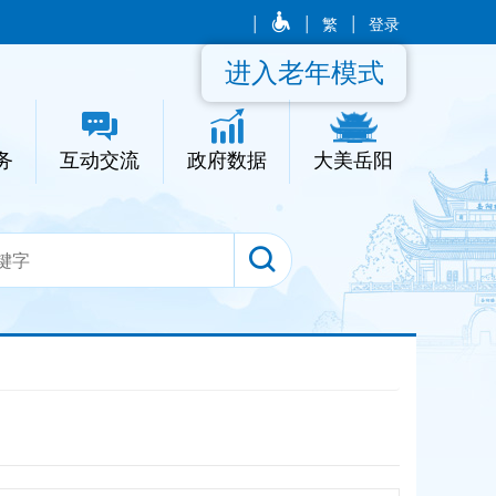
|
|
繁
|
登录
进入老年模式
务
互动交流
政府数据
大美岳阳