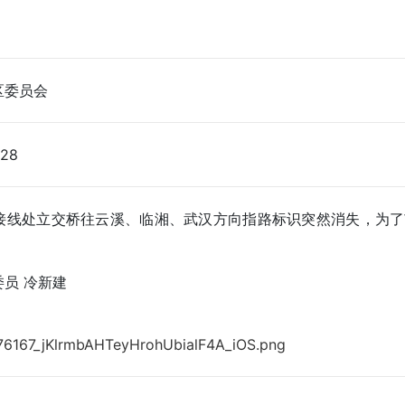
区委员会
:28
处立交桥往云溪、临湘、武汉方向指路标识突然消失，为了
员 冷新建
76167_jKlrmbAHTeyHrohUbialF4A_iOS.png