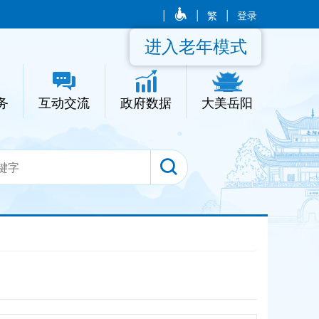
|
|
繁
|
登录
进入老年模式
务
互动交流
政府数据
大美岳阳