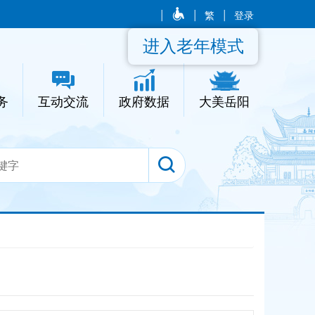
|
|
繁
|
登录
进入老年模式
务
互动交流
政府数据
大美岳阳