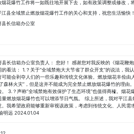
花爆竹工作将一如既往地开展下去，如有政策调整或修改，将
县全域禁止燃放烟花爆竹工作的关心和支持，祝您生活愉快
县长信箱办公室
府县长信箱办公室负责人： 您好！ 感谢您对我反映的《烟花鞭
的看法： 1.？关于“全域禁炮大大节省了群众开支”的说法，
竹可能会剥夺人们的一些乐趣和传统文化体验。燃放烟花丰俭由人
少了森林火灾”，但是这并不能成为完全禁止燃放烟花爆竹的理由
。 3.？声称“全域禁炮有效保护了生态环境”也值得商榷。烟
适量燃放烟花爆竹也可以增添节日气氛。 综上所述，我对平江县
意。我希望政府能够重新审视该政策，考虑到传统文化、人民需求
远 2024.01.04
:12