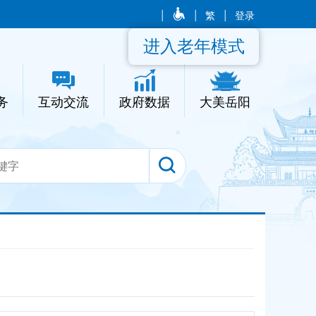
|
|
繁
|
登录
进入老年模式
务
互动交流
政府数据
大美岳阳