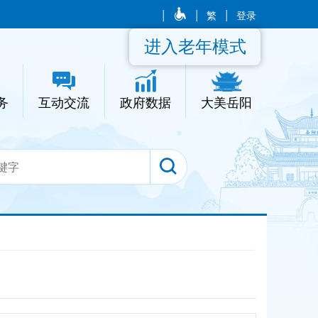
|
|
繁
|
登录
进入老年模式
务
互动交流
政府数据
大美岳阳