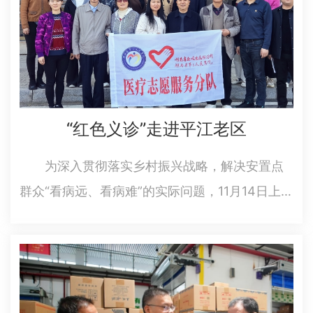
“红色义诊”走进平江老区
为深入贯彻落实乡村振兴战略，解决安置点
群众“看病远、看病难”的实际问题，11月14日上
午，岳阳市科协联合市老科协、湖南省第三人民
医院老科协分会赴乡村振兴驻点帮扶村——平江
县瓮江镇水口嘴社区开展“红色义诊进社区·健康惠
民暖人心”公益活动。…