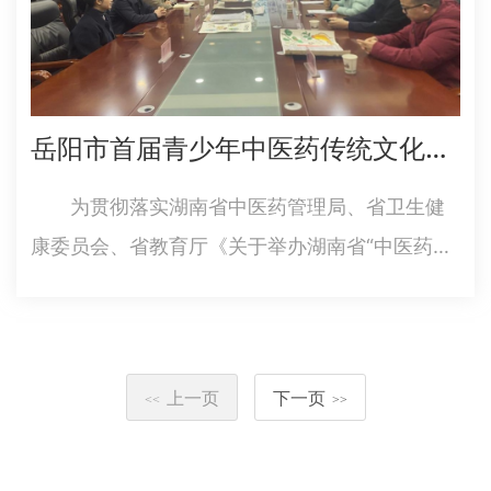
岳阳市首届青少年中医药传统文化创意大赛成功举办
为贯彻落实湖南省中医药管理局、省卫生健
康委员会、省教育厅《关于举办湖南省“中医药文
化进校园”活动暨全省首届青少年中医药传统文化
创意大赛的通知》（湘中医药〔2024〕5号）要
求，推进中医药文化进校园，提升青少年中医药
上一页
下一页
健康素养，由岳阳市健康…
<<
>>