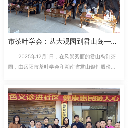
市茶叶学会：从大观园到君山岛——跨时空茶叙破解“老君眉”身世之谜
2025年12月1日，在风景秀丽的君山岛御茶
园，由岳阳市茶叶学会和湖南省君山银针股份有
限公司承办的一场跨越文学与现实的茶文化盛会
圆满落幕。这场“《红楼梦》中‘老君眉’是君山茶学
术研讨暨君山银针品鉴会”，汇聚了来自茶学、文
史、产业界的专家…