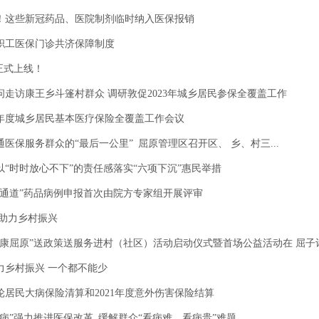
！这些新冠药品、医院制剂临时纳入医保报销
职工医保门诊共济保障制度
正式上线！
走访康王乡斗篷村群众 调研敦促2023年城乡居民参保全覆盖工作
3年度城乡居民基本医疗保险全覆盖工作会议
医保服务群众的“最后一公里” 屈原管理区召开区、 乡、村三...
“时时放心不下”的责任感落实“六项下沉”惠民举措
双通道”药品病例申报首次由院方专家组开展评审
 助力乡村振兴
康屈原”送政策送服务进村（社区）活动启动仪式暨首场公益活动在 屈子诗园
力乡村振兴 一个都不能少
轮居民大病保险清算和2021年度意外伤害保险结算
病”强力推进医保改革 缓解群众“看病难、看病贵”难题