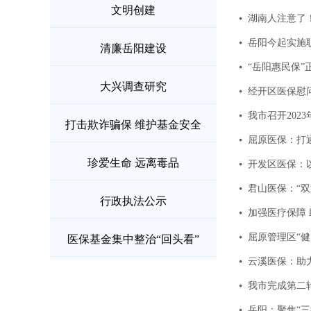
文明创建
湖南人注意了
岳阳今起实施
清廉岳阳建设
“岳阳惠民保”
大兴调查研究
经开区医保慰问
我市召开202
打击欺诈骗保 维护基金安全
屈原医保：打通
珍爱生命 远离毒品
开发区医保：以
君山医保：“
行政执法公示
加强医疗保障
屈原管理区“健
医保基金集中整治“回头看”
云溪医保：助
我市完成第二
岳阳：聚焦“三