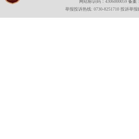
网站标识码：4306000059
备案：
举报投诉热线: 0730-8251710 投诉举报邮箱