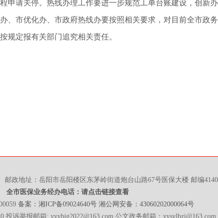
程申请关停。热线办理工作要进一步规范工单台账建设，创新办
办、市优化办、市政府热线办要按照相关要求，对目前全市政务
按规定报有关部门追究相关责任。
邮政地址：岳阳市岳阳楼区东茅岭街道炮台山路67号医保大楼 邮编4140
全市医保业务经办电话：请点击链接查看
0059
备案：湘ICP备09024640号
湘公网安备：43060202000064号
0 投诉举报邮箱: yyybjg2022@163.com 公文政务邮箱：yysylbzj@163.com