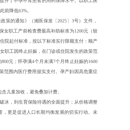
，提升了不孕不育患者的用药保障水平。以职工医
此前降低63%。
策的通知》（湘医保发〔2025〕3号）文件，
保女职工产前检查费最高补助标准为1200元（较
住院起付标准，按以下标准实行限额支付：顺产
参保女职工因终止妊娠，在门诊或住院发生的政策范
00元；怀孕满4个月未满7个月终止妊娠的1600
政策范围内医疗费用据实支付。孕产妇因高危重症
包含儿童加收，避免叠加计费。
破冰，到生育保险待遇的全面提升；从价格调整
承诺，更是促进人口长期均衡发展的切实行动。未