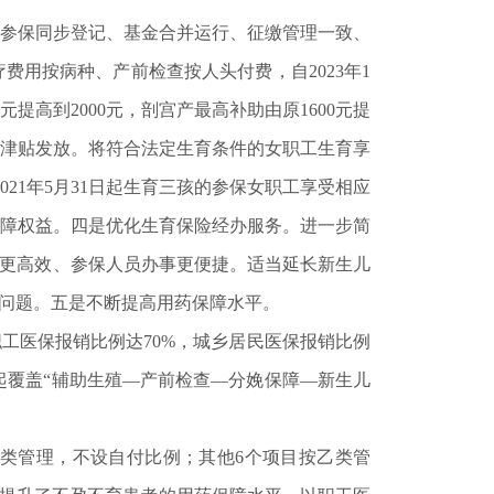
参保同步登记、基金合并运行、征缴管理一致、
用按病种、产前检查按人头付费，自2023年1
提高到2000元，剖宫产最高补助由原1600元提
育津贴发放。将符合法定生育条件的女职工生育享
21年5月31日起生育三孩的参保女职工享受相应
障权益。四是优化生育保险经办服务。进一步简
务更高效、参保人员办事更便捷。适当延长新生儿
”问题。五是不断提高用药保障水平。
职工医保报销比例达70%，城乡居民医保报销比例
建起覆盖“辅助生殖—产前检查—分娩保障—新生儿
类管理，不设自付比例；其他6个项目按乙类管