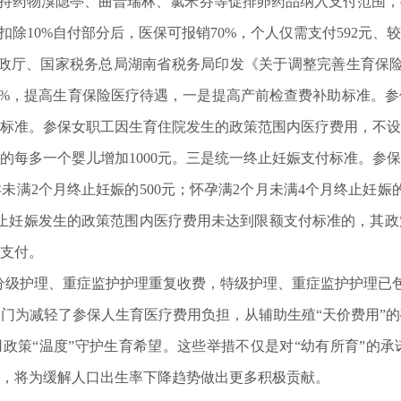
支持药物溴隐亭、曲普瑞林、氯米芬等促排卵药品纳入支付范围
扣除10%自付部分后，医保可报销70%，个人仅需支付592元、较
政厅、国家税务总局湖南省税务局印发《关于调整完善生育保险政
0.7%，提高生育保险医疗待遇，一是提高产前检查费补助标准。参
标准。参保女职工因生育住院发生的政策范围内医疗费用，不设
多胞胎的每多一个婴儿增加1000元。三是统一终止妊娠支付标准。
2个月终止妊娠的500元；怀孕满2个月未满4个月终止妊娠的8
或终止妊娠发生的政策范围内医疗费用未达到限额支付标准的，其
支付。
与分级护理、重症监护护理重复收费，特级护理、重症监护护理已
为减轻了参保人生育医疗费用负担，从辅助生殖“天价费用”的
，用政策“温度”守护生育希望。这些举措不仅是对“幼有所育”的
，将为缓解人口出生率下降趋势做出更多积极贡献。