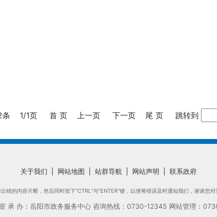
2条
1/1页
首 页
上一页
下一页
尾 页
跳转到
关于我们
|
网站地图
|
站群导航
|
网站声明
|
联系政府
错的内容片断，然后同时按下“CTRL”与“ENTER”键，以便将错误及时通知我们，谢谢您
承 办：岳阳市政务服务中心 咨询热线：0730-12345 网站管理：0730-