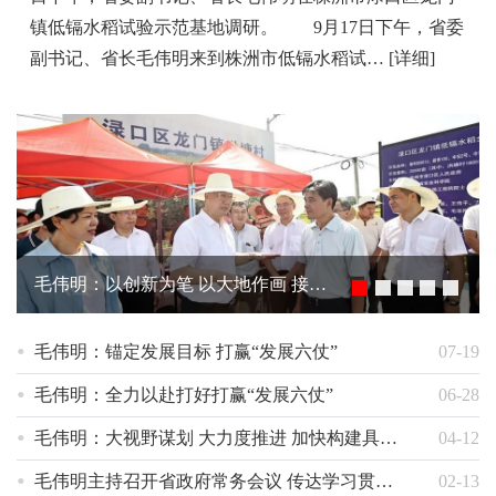
镇低镉水稻试验示范基地调研。 9月17日下午，省委
副书记、省长毛伟明来到株洲市低镉水稻试…
[详细]
毛伟明：以创新为笔 以大地作画 接力续写种业“翻身仗”的美好篇章
毛伟
毛伟明：锚定发展目标 打赢“发展六仗”
07-19
毛伟明：全力以赴打好打赢“发展六仗”
06-28
毛伟明：大视野谋划 大力度推进 加快构建具有湖南特色的战略科技力量
04-12
毛伟明主持召开省政府常务会议 传达学习贯彻中央重要会议精神 研究全面落实“稳增长20条”等工作
02-13