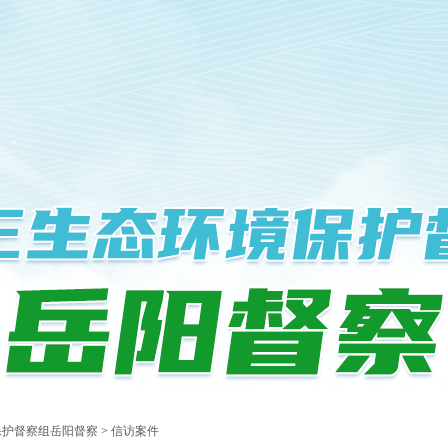
保护督察组岳阳督察
>
信访案件