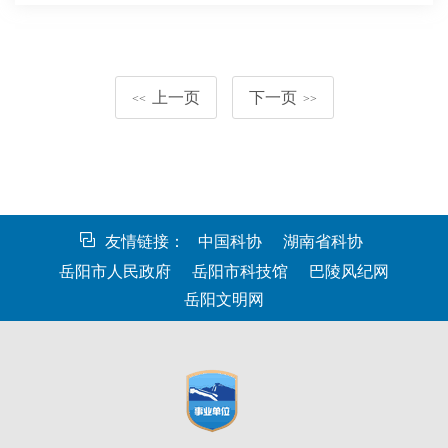
类入户宣传活动。旨在倡导绿色生态、健康环保
的生活方式，增强社区居民对垃圾分类知识的了
上一页
下一页
解，让居民积极参与到实践垃圾…
<<
>>
友情链接：
中国科协
湖南省科协
岳阳市人民政府
岳阳市科技馆
巴陵风纪网
岳阳文明网