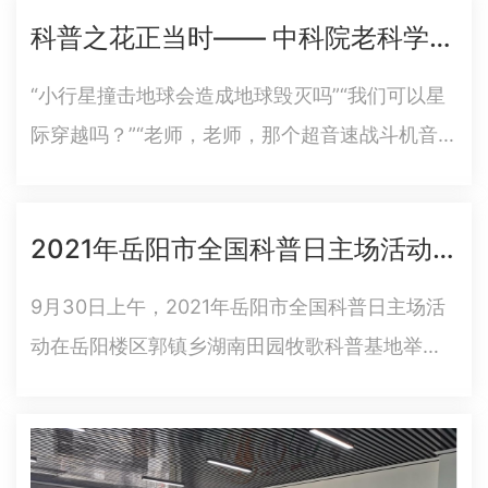
负责人参加调研。湖南梦想加创客教育基地是拥
科普之花正当时—— 中科院老科学家科普演讲团岳阳行活动
有超过4000平米的省内最大的创客教育全产业链
基地，以“专注创客教…
“小行星撞击地球会造成地球毁灭吗”“我们可以星
际穿越吗？”“老师，老师，那个超音速战斗机音爆
会让飞机爆炸吗”………………孩子们无数的问题，
让中科院老科学家科普演讲团5位科学家应接不
2021年岳阳市全国科普日主场活动成功举行
暇。9月27日—30日，岳阳市2021年全国科普日
暨中科院老…
9月30日上午，2021年岳阳市全国科普日主场活
动在岳阳楼区郭镇乡湖南田园牧歌科普基地举
行。市人民政府副市长李美云出席活动并讲话。
主场活动上，表彰奖励了100名全市骨干科普信息
员，认定授牌2021-2023年度全市科普旅游教育