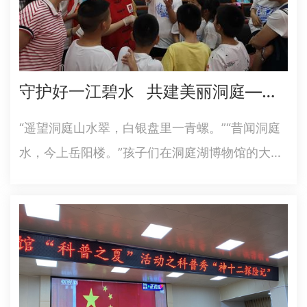
守护好一江碧水 共建美丽洞庭—岳阳市科技馆 “科普之夏”亲子研学活动走进洞庭湖博物馆
“遥望洞庭山水翠，白银盘里一青螺。”“昔闻洞庭
水，今上岳阳楼。”孩子们在洞庭湖博物馆的大厅
中背诵有关洞庭湖的诗句。为丰富青少年暑期生
活，引导青少年从小树立保护生态环境的意识。7
月17日上午，市科技馆联合洞庭湖博物馆开展“科
普之夏”亲子研学活…