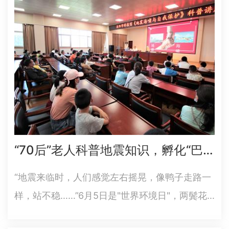
书分享活动。科技辅导员向孩子们分享了袁隆平
爷爷的故事，通过图文并茂…
“70后”老人科普地震知识，孵化“巴陵小院士”——省科普作家协会理事肖植文在岳阳市科技馆授课
“地震来临时，人们感觉左右摇晃，像鸭子走路一
样，站不稳……”6月5日是"世界环境日"，两鬓花
白的“70后”省科普作家协会理事、省防震减灾科