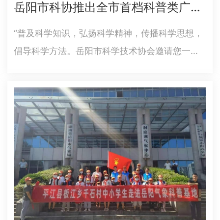
岳阳市科协推出全市首档科普类广播节目《科普岳阳》
式。此次活动以“百年再出发，迈向高水平科技自
立自强”为主题，由临…
“普及科学知识，弘扬科学精神，传播科学思想，
倡导科学方法。岳阳市科学技术协会邀请您一起
走进《科普岳阳》！”9月1日，由岳阳市科协与岳
阳人民广播电台联合推出的全市首档科普类广播
节目正式开播，FM104.1新闻广播的播放时段为
10：15、13:…