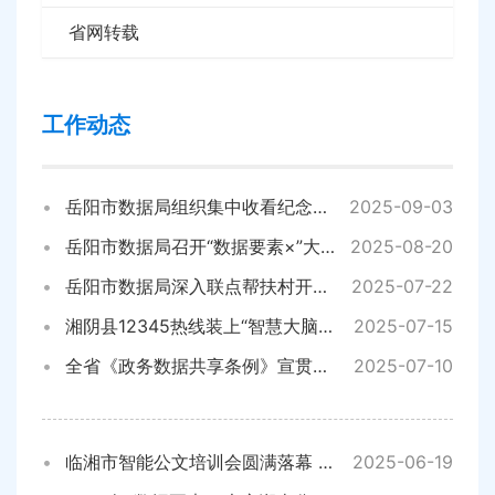
省网转载
工作动态
岳阳市数据局组织集中收看纪念中国人民抗日战争暨世界反法西斯战争胜利80周年阅兵仪式
2025-09-03
岳阳市数据局召开“数据要素×”大赛湖南分赛岳阳初赛总结会，26个项目获表彰
2025-08-20
岳阳市数据局深入联点帮扶村开展调研走访活动
2025-07-22
湘阴县12345热线装上“智慧大脑” 工单智能标识预警打造政务服务新标杆
2025-07-15
全省《政务数据共享条例》宣贯培训暨第4期“岳阳数据大讲堂”举行
2025-07-10
临湘市智能公文培训会圆满落幕 AI赋能临湘政务数字化智能化水平提升
2025-06-19