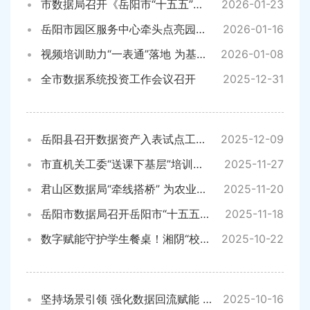
市数据局召开《岳阳市“十五五”数字经济发展规划》征求意见座谈会
2026-01-23
岳阳市园区服务中心牵头点亮园区“暖心灯”，协同照亮企业“发展路”
2026-01-16
视频培训助力“一表通”落地 为基层减负按下“快进键”
2026-01-08
全市数据系统投资工作会议召开
2025-12-31
岳阳县召开数据资产入表试点工作启动会
2025-12-09
市直机关工委“送课下基层”培训班走进岳阳市数据局
2025-11-27
君山区数据局“牵线搭桥” 为农业数字化探路
2025-11-20
岳阳市数据局召开岳阳市“十五五”数字经济发展规划开题论证会
2025-11-18
数字赋能守护学生餐桌！湘阴“校园食品安全AI治理中枢”斩获全省一等奖
2025-10-22
坚持场景引领 强化数据回流赋能 为全市数字化转型提供坚实支撑
2025-10-16