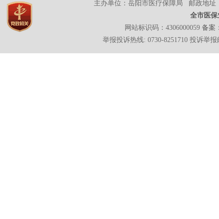
主办单位：岳阳市医疗保障局 邮政地址：岳
全市医保
网站标识码：4306000059
备案：
举报投诉热线: 0730-8251710 投诉举报邮箱