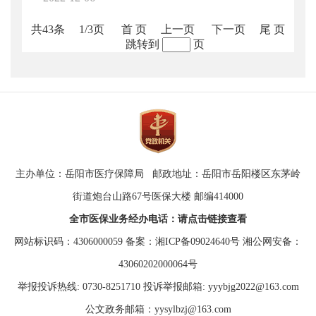
共43条
1/3页
首 页
上一页
下一页
尾 页
跳转到
页
主办单位：岳阳市医疗保障局 邮政地址：岳阳市岳阳楼区东茅岭
街道炮台山路67号医保大楼 邮编414000
全市医保业务经办电话：请点击链接查看
网站标识码：4306000059
备案：湘ICP备09024640号
湘公网安备：
43060202000064号
举报投诉热线: 0730-8251710 投诉举报邮箱: yyybjg2022@163.com
公文政务邮箱：yysylbzj@163.com