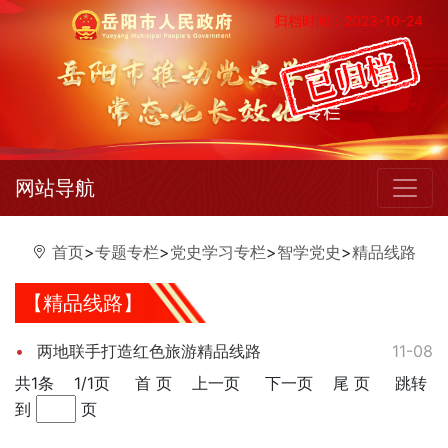
归档时间：2023-10-24
网站导航
首页
>
专题专栏
>
党史学习专栏
>
智学党史
>
精品线路
【精品线路】
两地联手打造红色旅游精品线路
11-08
共1条
1/1页
首 页
上一页
下一页
尾 页
跳转
到
页