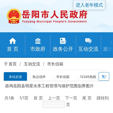
进入老年模式
首 页
市政府
政务公开
互动交流
政
首页
互动交流
市长信箱
来信反馈
热点信件
市长信箱
12345热线
咨询岳阳县明星水库工程管理与保护范围划界图片
共
1
条
1
/1页
首 页
上一页
下一页
尾 页
跳转到
页