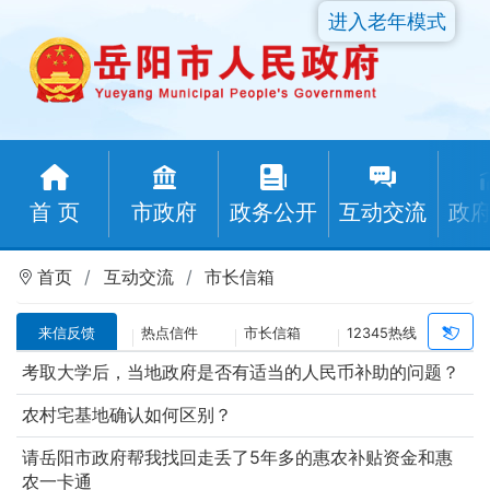
进入老年模式
首 页
市政府
政务公开
互动交流
政
首页
互动交流
市长信箱
来信反馈
热点信件
市长信箱
12345热线
考取大学后，当地政府是否有适当的人民币补助的问题？
农村宅基地确认如何区别？
请岳阳市政府帮我找回走丢了5年多的惠农补贴资金和惠
农一卡通