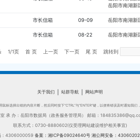
岳阳市南湖新区管理委
市长信箱
09-09
市长信箱
08-22
条
1
/1页
首 页
上一页
下一页
尾 页
跳转到
关于我们
|
站群导航
|
网站声明
鼠标选择出错的内容片断，然后同时按下“CTRL”与“ENTER”键，以便将错误及时通知我
承 办：岳阳市数据局（政务服务管理局） 邮箱：184835386@qq.com
联系方式：0730-8880602(仅受理网站建设维护相关事宜)
4306000059
备案：湘ICP备09024640号
湘公网安备：43060202