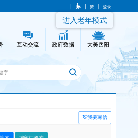
|
|
繁
|
登录
进入老年模式
务
互动交流
政府数据
大美岳阳
我要写信
搜索
按部门检索